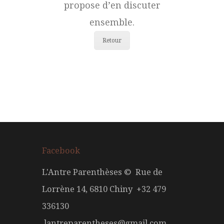
propose d’en discuter
ensemble.
Retour
Facebook
L'Antre Parenthèses © Rue de
Lorrène 14, 6810 Chiny +32 479
336130
lantreparentheses@gmail.com