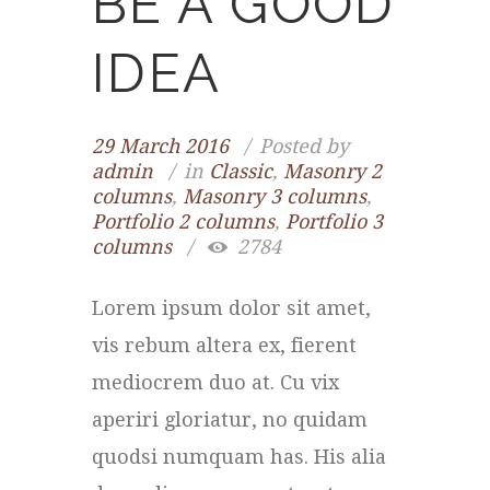
BE A GOOD
IDEA
29 March 2016
Posted by
admin
in
Classic
,
Masonry 2
columns
,
Masonry 3 columns
,
Portfolio 2 columns
,
Portfolio 3
columns
2784
Lorem ipsum dolor sit amet,
vis rebum altera ex, fierent
mediocrem duo at. Cu vix
aperiri gloriatur, no quidam
quodsi numquam has. His alia