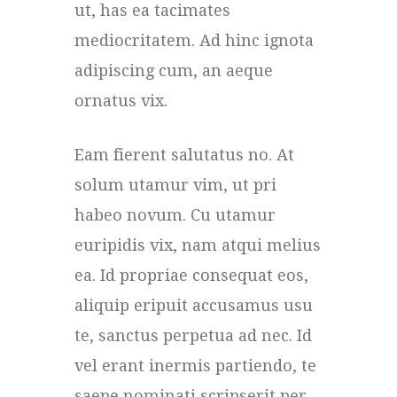
ut, has ea tacimates
mediocritatem. Ad hinc ignota
adipiscing cum, an aeque
ornatus vix.
Eam fierent salutatus no. At
solum utamur vim, ut pri
habeo novum. Cu utamur
euripidis vix, nam atqui melius
ea. Id propriae consequat eos,
aliquip eripuit accusamus usu
te, sanctus perpetua ad nec. Id
vel erant inermis partiendo, te
saepe nominati scripserit per.