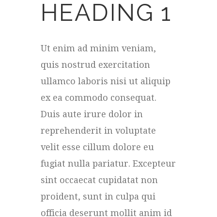
Reflexology Revival
HEADING 1
Stone Soother
Ut enim ad minim veniam,
Pre-natal Therapy
quis nostrud exercitation
ullamco laboris nisi ut aliquip
Signature Soak
ex ea commodo consequat.
Duis aute irure dolor in
reprehenderit in voluptate
velit esse cillum dolore eu
fugiat nulla pariatur. Excepteur
sint occaecat cupidatat non
proident, sunt in culpa qui
officia deserunt mollit anim id